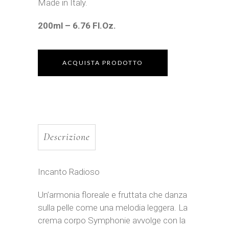
Made in Italy.
200ml – 6.76 Fl.Oz.
ACQUISTA PRODOTTO
Descrizione
Incanto Radioso
Un’armonia floreale e fruttata che danza
sulla pelle come una melodia leggera. La
crema corpo Symphonie avvolge con la