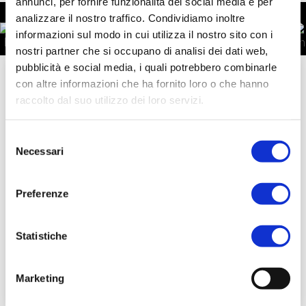
annunci, per fornire funzionalità dei social media e per
analizzare il nostro traffico. Condividiamo inoltre
informazioni sul modo in cui utilizza il nostro sito con i
nostri partner che si occupano di analisi dei dati web,
pubblicità e social media, i quali potrebbero combinarle
3 Feb
con altre informazioni che ha fornito loro o che hanno
raccolto dal suo utilizzo dei loro servizi.
Fragranze Iconiche: i Profumi che
Raccontano i Grandi Marchi
Selezione
Necessari
del
Le fragranze Diamond in licenza celebrano
consenso
l’identità e il fascino di marchi prestigiosi,
Preferenze
trasformando ogni creazione in un’espressione
unica. Ogni profumo cattura l’essenza
Statistiche
Leggi tutto
Marketing