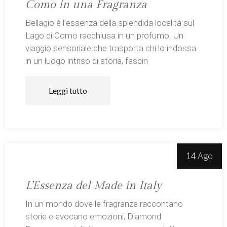
Como in una Fragranza
Bellagio è l’essenza della splendida località sul
Lago di Como racchiusa in un profumo. Un
viaggio sensoriale che trasporta chi lo indossa
in un luogo intriso di storia, fascin
Leggi tutto
14 Ago
L’Essenza del Made in Italy
In un mondo dove le fragranze raccontano
storie e evocano emozioni, Diamond