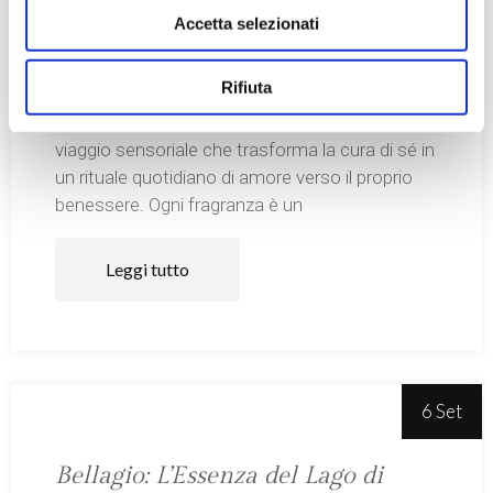
Accetta selezionati
Rituena: Un Viaggio Sensoriale tra
Eleganza e Benessere
Rifiuta
La linea Rituena di Diamond è un vero e proprio
viaggio sensoriale che trasforma la cura di sé in
un rituale quotidiano di amore verso il proprio
benessere. Ogni fragranza è un
Leggi tutto
6 Set
Bellagio: L’Essenza del Lago di