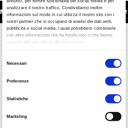
annunci, per fornire funzionalità dei social media e per
analizzare il nostro traffico. Condividiamo inoltre
informazioni sul modo in cui utilizza il nostro sito con i
nostri partner che si occupano di analisi dei dati web,
pubblicità e social media, i quali potrebbero combinarle
3 Feb
con altre informazioni che ha fornito loro o che hanno
raccolto dal suo utilizzo dei loro servizi.
Fragranze Iconiche: i Profumi che
Raccontano i Grandi Marchi
Selezione
Necessari
del
Le fragranze Diamond in licenza celebrano
consenso
l’identità e il fascino di marchi prestigiosi,
Preferenze
trasformando ogni creazione in un’espressione
unica. Ogni profumo cattura l’essenza
Statistiche
Leggi tutto
Marketing