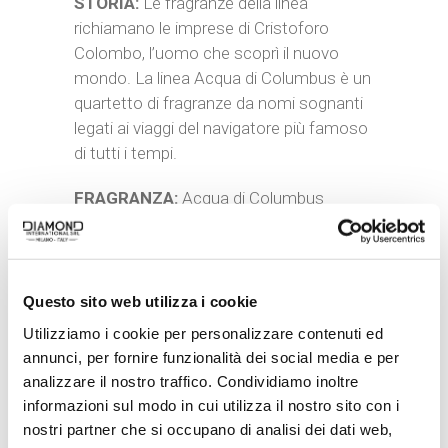
STORIA:
Le fragranze della linea
richiamano le imprese di Cristoforo
Colombo, l’uomo che scoprì il nuovo
mondo. La linea Acqua di Columbus è un
quartetto di fragranze da nomi sognanti
legati ai viaggi del navigatore più famoso
di tutti i tempi.
FRAGRANZA:
Acqua di Columbus
Salvador è una fragranza dalle profonde
note agrumate e speziate, che rende
omaggio al primo viaggio di Colombo, nel
corso del quale sbarcò sull’isola di San
Questo sito web utilizza i cookie
Salvador, prima terra americana ad
Utilizziamo i cookie per personalizzare contenuti ed
essere stata toccata da un europeo.
annunci, per fornire funzionalità dei social media e per
analizzare il nostro traffico. Condividiamo inoltre
MADE IN ITALY:
Il profumo per uomo è
informazioni sul modo in cui utilizza il nostro sito con i
prodotto in Italia.
nostri partner che si occupano di analisi dei dati web,