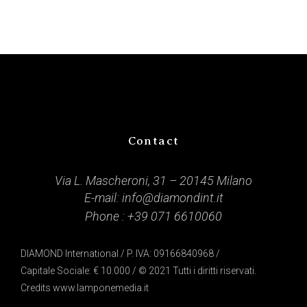
Contact
Via L. Mascheroni, 31 – 20145 Milano
E-mail:
info@diamondint.it
Phone :
+39 071 6610060
DIAMOND International / P. IVA: 09166840968 /
Capitale Sociale: € 10.000 / © 2021 Tutti i diritti riservati.
Credits
www.lamponemedia.it