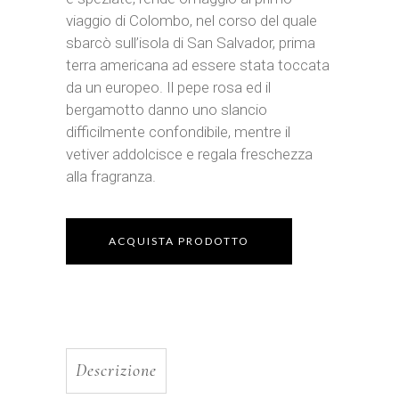
viaggio di Colombo, nel corso del quale
sbarcò sull’isola di San Salvador, prima
terra americana ad essere stata toccata
da un europeo. Il pepe rosa ed il
bergamotto danno uno slancio
difficilmente confondibile, mentre il
vetiver addolcisce e regala freschezza
alla fragranza.
ACQUISTA PRODOTTO
Descrizione