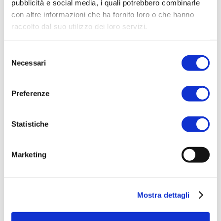
pubblicità e social media, i quali potrebbero combinarle
con altre informazioni che ha fornito loro o che hanno
CATEGORIE:
FRAGRANZE UOMO
,
raccolto dal suo utilizzo dei loro servizi.
UOMO
TAG:
EAU DE TOILETTE
Selezione
Necessari
del
BRAND:
ACQUA DI COLUMBUS
consenso
Preferenze
Related products
Statistiche
Marketing
ACQUISTA PRODOTTO
DUCATI | ICE EAU DE TOILETTE
Mostra dettagli