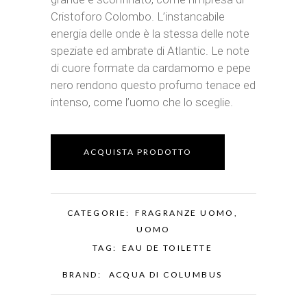
Cristoforo Colombo. L’instancabile
energia delle onde è la stessa delle note
speziate ed ambrate di Atlantic. Le note
di cuore formate da cardamomo e pepe
nero rendono questo profumo tenace ed
intenso, come l’uomo che lo sceglie.
ACQUISTA PRODOTTO
CATEGORIE:
FRAGRANZE UOMO
,
UOMO
TAG:
EAU DE TOILETTE
BRAND:
ACQUA DI COLUMBUS