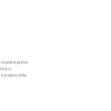
e materie prime
enza ci
l proprio stile