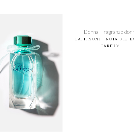
Donna
Fragranze don
GATTINONI | NOTA BLU E
PARFUM
quista prodotto