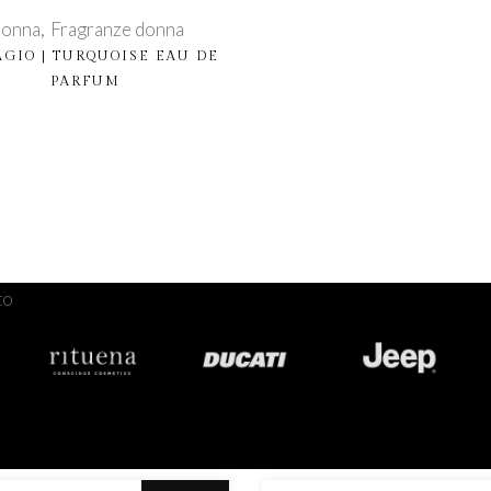
onna
Fragranze donna
AGIO | TURQUOISE EAU DE
PARFUM
Acquista prodotto