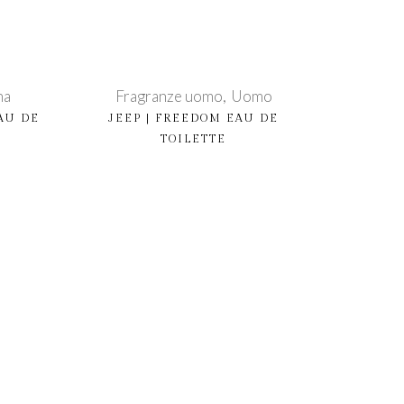
na
Fragranze uomo
Uomo
AU DE
JEEP | FREEDOM EAU DE
TOILETTE
Acquista prodotto
Acqu