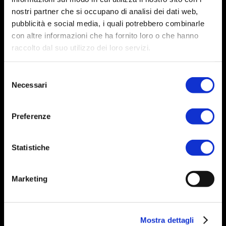
nostri partner che si occupano di analisi dei dati web,
pubblicità e social media, i quali potrebbero combinarle
Contact
con altre informazioni che ha fornito loro o che hanno
raccolto dal suo utilizzo dei loro servizi.
Via L. Mascheroni, 31 – 20145 Milano
Selezione
E-mail:
info@diamondint.it
Necessari
del
Phone :
+39 071 6610060
consenso
Preferenze
DIAMOND International / P. IVA: 09166840968 /
Capitale Sociale: € 10.000 / © 2021 Tutti i diritti riservati.
Credits
www.lamponemedia.it
Statistiche
Marketing
Mostra dettagli